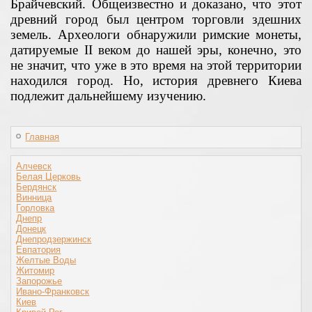
Брайчевский. Общеизвестно и доказано, что этот
древний город был центром торговли здешних
земель. Археологи обнаружили римские монеты,
датируемые II веком до нашей эры, конечно, это
не значит, что уже в это время на этой территории
находился город. Но, история древнего Киева
подлежит дальнейшему изучению.
Главная
Алчевск
Белая Церковь
Бердянск
Винница
Горловка
Днепр
Донецк
Днепродзержинск
Евпатория
Желтые Воды
Житомир
Запорожье
Ивано-Франковск
Киев