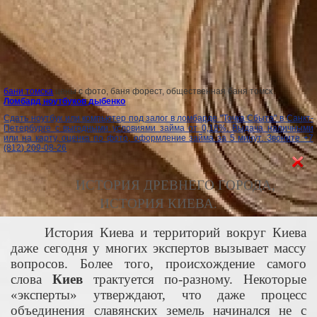
бани томска
цены с фото, баня форест, общественная баня томск
Ломбард ноутбуков дыбенко
Сдать ноутбук или компьютер под залог в ломбарде "Точка Сбыта" в Санкт-
Петербурге с выгодными условиями займа от 0,18%. Выдача наличными
или на карту, оценка по фото, оформление займа за 5 минут. Звоните +7
(812) 209-08-26
ИСТОРИЯ ДРЕВНЕГО ГОРОДА,
ИСТОРИЯ КИЕВА.
История Киева и территорий вокруг Киева
даже сегодня у многих экспертов вызывает массу
вопросов. Более того, происхождение самого
слова
Киев
трактуется по-разному. Некоторые
«эксперты» утверждают, что даже процесс
объединения славянских земель начинался не с