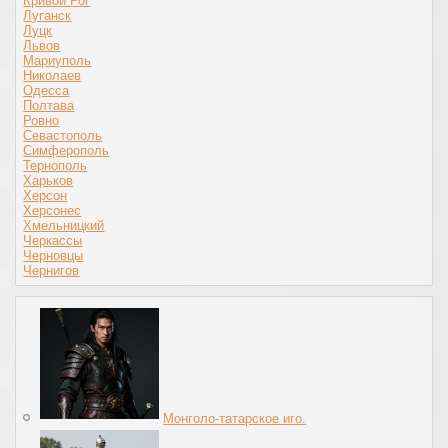
Кривой Рог
Луганск
Луцк
Львов
Мариуполь
Николаев
Одесса
Полтава
Ровно
Севастополь
Симферополь
Тернополь
Харьков
Херсон
Херсонес
Хмельницкий
Черкассы
Черновцы
Чернигов
Монголо-татарское иго.